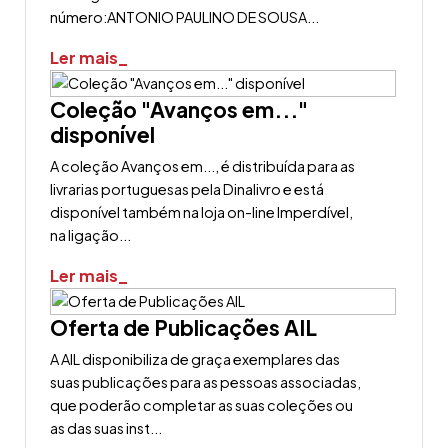
número:ANTONIO PAULINO DE SOUSA...
Ler mais_
Coleção "Avanços em..."
disponível
A coleção Avanços em..., é distribuída para as
livrarias portuguesas pela Dinalivro e está
disponível também na loja on-line Imperdível,
na ligação...
Ler mais_
Oferta de Publicações AIL
A AIL disponibiliza de graça exemplares das
suas publicações para as pessoas associadas,
que poderão completar as suas coleções ou
as das suas inst...